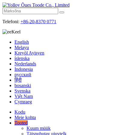
Telefoni:
+86-20-8370 0771
Keel
English
Melayu
Kreyòl Ayisyen
íslenska
Nederlands
Indonesia
русский
हिंदी
bosanski
Svenska
Việt Nam
Cymraeg
Kodu
Meie kohta
Tooted
Kuum müük
Täispuhutav ujuvtelk