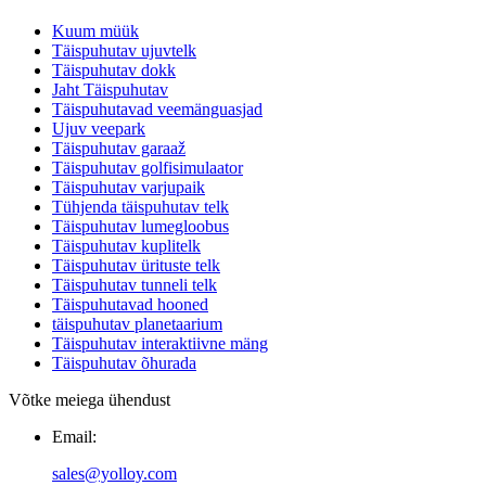
Kuum müük
Täispuhutav ujuvtelk
Täispuhutav dokk
Jaht Täispuhutav
Täispuhutavad veemänguasjad
Ujuv veepark
Täispuhutav garaaž
Täispuhutav golfisimulaator
Täispuhutav varjupaik
Tühjenda täispuhutav telk
Täispuhutav lumegloobus
Täispuhutav kuplitelk
Täispuhutav ürituste telk
Täispuhutav tunneli telk
Täispuhutavad hooned
täispuhutav planetaarium
Täispuhutav interaktiivne mäng
Täispuhutav õhurada
Võtke meiega ühendust
Email:
sales@yolloy.com