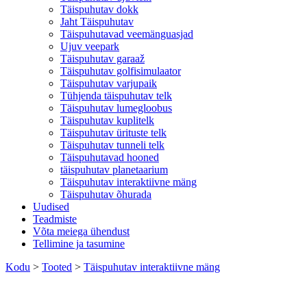
Täispuhutav dokk
Jaht Täispuhutav
Täispuhutavad veemänguasjad
Ujuv veepark
Täispuhutav garaaž
Täispuhutav golfisimulaator
Täispuhutav varjupaik
Tühjenda täispuhutav telk
Täispuhutav lumegloobus
Täispuhutav kuplitelk
Täispuhutav ürituste telk
Täispuhutav tunneli telk
Täispuhutavad hooned
täispuhutav planetaarium
Täispuhutav interaktiivne mäng
Täispuhutav õhurada
Uudised
Teadmiste
Võta meiega ühendust
Tellimine ja tasumine
Kodu
>
Tooted
>
Täispuhutav interaktiivne mäng