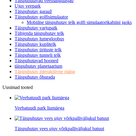
Täispuhutavad veemänguasjad
Ujuv veepark
Täispuhutav garaaž
Täispuhutav golfisimulaator
Mobiilne täispuhutav telk golfi simulaatorikabiini jaoks
Täispuhutav varjupaik
Tühjenda täispuhutav telk
Täispuhutav lumegloobus
Täispuhutav kuplitelk
Täispuhutav ürituste telk
Täispuhutav tunneli telk
Täispuhutavad hooned
täispuhutav planetaarium
Täispuhutav interaktiivne mäng
Täispuhutav õhurada
Uusimad tooted
Veebatuudi park liumäega
Täispuhutav vees ujuv võrkpalliväljakul batuut