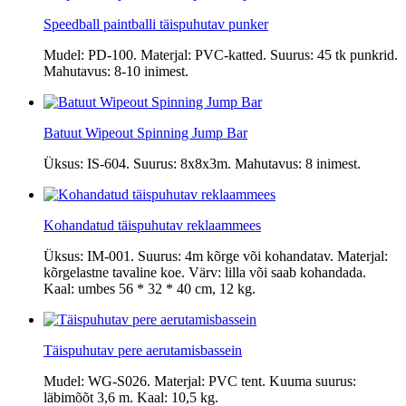
Speedball paintballi täispuhutav punker
Mudel: PD-100. Materjal: PVC-katted. Suurus: 45 tk punkrid.
Mahutavus: 8-10 inimest.
Batuut Wipeout Spinning Jump Bar
Üksus: IS-604. Suurus: 8x8x3m. Mahutavus: 8 inimest.
Kohandatud täispuhutav reklaammees
Üksus: IM-001. Suurus: 4m kõrge või kohandatav. Materjal:
kõrgelastne tavaline koe. Värv: lilla või saab kohandada.
Kaal: umbes 56 * 32 * 40 cm, 12 kg.
Täispuhutav pere aerutamisbassein
Mudel: WG-S026. Materjal: PVC tent. Kuuma suurus:
läbimõõt 3,6 m. Kaal: 10,5 kg.