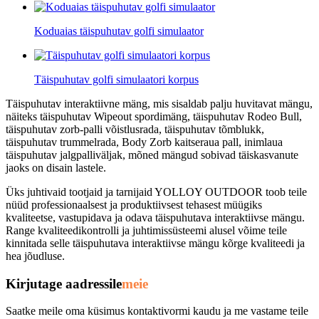
Koduaias täispuhutav golfi simulaator
Täispuhutav golfi simulaatori korpus
Täispuhutav interaktiivne mäng, mis sisaldab palju huvitavat mängu,
näiteks täispuhutav Wipeout spordimäng, täispuhutav Rodeo Bull,
täispuhutav zorb-palli võistlusrada, täispuhutav tõmblukk,
täispuhutav trummelrada, Body Zorb kaitseraua pall, inimlaua
täispuhutav jalgpalliväljak, mõned mängud sobivad täiskasvanute
jaoks on disain lastele.
Üks juhtivaid tootjaid ja tarnijaid YOLLOY OUTDOOR toob teile
nüüd professionaalsest ja produktiivsest tehasest müügiks
kvaliteetse, vastupidava ja odava täispuhutava interaktiivse mängu.
Range kvaliteedikontrolli ja juhtimissüsteemi alusel võime teile
kinnitada selle täispuhutava interaktiivse mängu kõrge kvaliteedi ja
hea jõudluse.
Kirjutage aadressile
meie
Saatke meile oma küsimus kontaktivormi kaudu ja me vastame teile