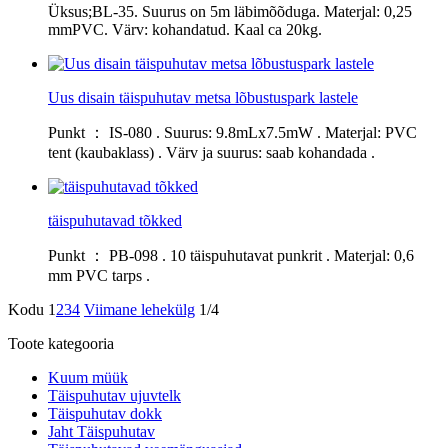
Üksus;BL-35. Suurus on 5m läbimõõduga. Materjal: 0,25
mmPVC. Värv: kohandatud. Kaal ca 20kg.
Uus disain täispuhutav metsa lõbustuspark lastele
Punkt ： IS-080 . Suurus: 9.8mLx7.5mW . Materjal: PVC
tent (kaubaklass) . Värv ja suurus: saab kohandada .
täispuhutavad tõkked
Punkt ： PB-098 . 10 täispuhutavat punkrit . Materjal: 0,6
mm PVC tarps .
Kodu
1
2
3
4
Viimane lehekülg
1/4
Toote kategooria
Kuum müük
Täispuhutav ujuvtelk
Täispuhutav dokk
Jaht Täispuhutav