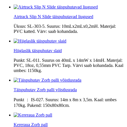
Airtrack Slip N Slide täispuhutavad liugused
Üksus: SL-303-5. Suurus: 10mLx2mLx0,2mH. Materjal:
PVC katted. Värv: saab kohandada.
Hiiglaslik täispuhutav slaid
Punkt: SL-011. Suurus on 40mL x 14mW x 14mH. Materjal:
PVC, 18oz, 0,55mm PVC Tarp. Värvi saab kohandada. Kaal
umbes: 1150kg.
Täispuhutav Zorb palli võistlusrada
Punkt ： IS-027. Suurus: 14m x 8m x 3,5m. Kaal: umbes
170kg. Pakend: 150x80x80cm.
Kereraua Zorb pall