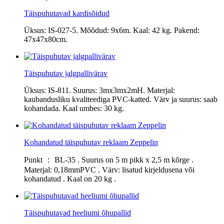
Täispuhutavad kardisõidud
Üksus: IS-027-5. Mõõdud: 9x6m. Kaal: 42 kg. Pakend:
47x47x80cm.
Täispuhutav jalgpallivärav
Üksus: IS-811. Suurus: 3mx3mx2mH. Materjal:
kaubandusliku kvaliteediga PVC-katted. Värv ja suurus: saab
kohandada. Kaal umbes: 30 kg.
Kohandatud täispuhutav reklaam Zeppelin
Punkt ： BL-35 . Suurus on 5 m pikk x 2,5 m kõrge .
Materjal: 0,18mmPVC . Värv: lisatud kirjeldusena või
kohandatud . Kaal on 20 kg .
Täispuhutavad heeliumi õhupallid