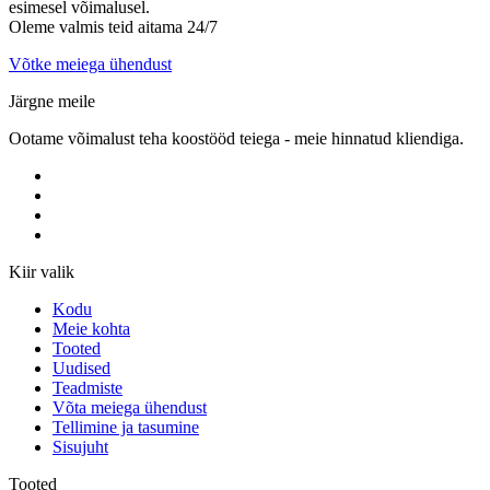
esimesel võimalusel.
Oleme valmis teid aitama 24/7
Võtke meiega ühendust
Järgne meile
Ootame võimalust teha koostööd teiega - meie hinnatud kliendiga.
Kiir valik
Kodu
Meie kohta
Tooted
Uudised
Teadmiste
Võta meiega ühendust
Tellimine ja tasumine
Sisujuht
Tooted