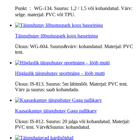
Punkt ： WG-134. Suurus: 1,2 / 1,5 või kohandatud. Värv:
selge. materjal: PVC või TPU.
Täispuhutav lõbustuspark koos basseiniga
Üksus: WG-604. Suurus&värv: kohandatud. Materjal: PVC
tent.
Hiiglaslik täispuhutav sportmäng – lööb mutti
Üksus: IS-813. Suurus: 5m läbimõõt. Materjal: PVC tent.
Värv ja suurus: saab kohandada.
Kaasaskantav täispuhutav Gaga pallikaev
Üksus: IS-812. Suurus: 20 jalga või kohandatud. Materjal:
PVC tent. Värv&Suurus: kohandatud.