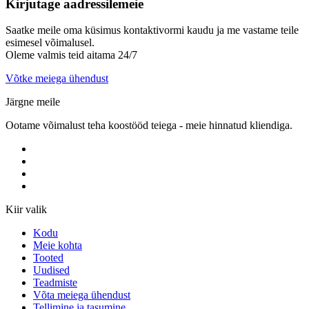
Kirjutage aadressile
meie
Saatke meile oma küsimus kontaktivormi kaudu ja me vastame teile
esimesel võimalusel.
Oleme valmis teid aitama 24/7
Võtke meiega ühendust
Järgne meile
Ootame võimalust teha koostööd teiega - meie hinnatud kliendiga.
Kiir valik
Kodu
Meie kohta
Tooted
Uudised
Teadmiste
Võta meiega ühendust
Tellimine ja tasumine