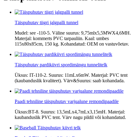
Täispuhutav tiigri jalgpalli tunnel
Mudel: see -110-5. Väline suurus: 9,75mlx5,5MWX4,6MH.
Materjal: kommerts PVC tarpauliin. Kaal: umbes
115x80x85cm, 150 kg. Kohandatud: OEM on vastuvõetav.
Täispuhutav pardikiivri spordimängu tunnelitelk
Üksus: IT-110-2. Suurus: 11mLx6mW. Materjal: PVC tent
(kaubanduslik kvaliteet). Värv&Suurus: saab kohandada.
Paadi tehniline täispuhutav varjualune remondipaadile
Üksus:BT-8. Suurus: 13,5mLx4,7mLx3,15mH. Materjal:
kaubanduslik PVC tent. Värv nagu pildil või kohandatud.