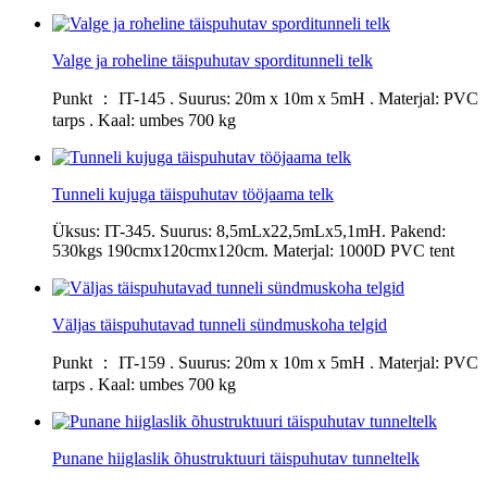
Valge ja roheline täispuhutav sporditunneli telk
Punkt ： IT-145 . Suurus: 20m x 10m x 5mH . Materjal: PVC
tarps . Kaal: umbes 700 kg
Tunneli kujuga täispuhutav tööjaama telk
Üksus: IT-345. Suurus: 8,5mLx22,5mLx5,1mH. Pakend:
530kgs 190cmx120cmx120cm. Materjal: 1000D PVC tent
Väljas täispuhutavad tunneli sündmuskoha telgid
Punkt ： IT-159 . Suurus: 20m x 10m x 5mH . Materjal: PVC
tarps . Kaal: umbes 700 kg
Punane hiiglaslik õhustruktuuri täispuhutav tunneltelk