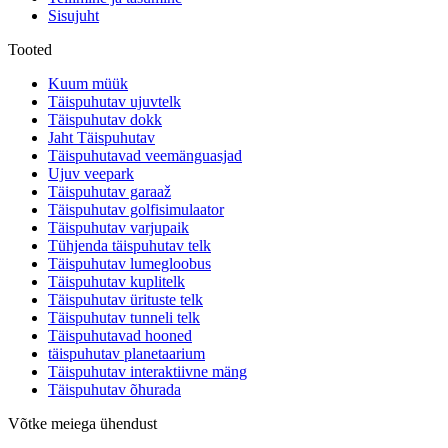
Sisujuht
Tooted
Kuum müük
Täispuhutav ujuvtelk
Täispuhutav dokk
Jaht Täispuhutav
Täispuhutavad veemänguasjad
Ujuv veepark
Täispuhutav garaaž
Täispuhutav golfisimulaator
Täispuhutav varjupaik
Tühjenda täispuhutav telk
Täispuhutav lumegloobus
Täispuhutav kuplitelk
Täispuhutav ürituste telk
Täispuhutav tunneli telk
Täispuhutavad hooned
täispuhutav planetaarium
Täispuhutav interaktiivne mäng
Täispuhutav õhurada
Võtke meiega ühendust