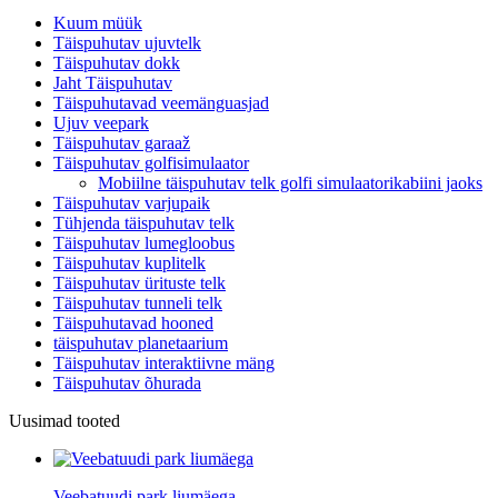
Kuum müük
Täispuhutav ujuvtelk
Täispuhutav dokk
Jaht Täispuhutav
Täispuhutavad veemänguasjad
Ujuv veepark
Täispuhutav garaaž
Täispuhutav golfisimulaator
Mobiilne täispuhutav telk golfi simulaatorikabiini jaoks
Täispuhutav varjupaik
Tühjenda täispuhutav telk
Täispuhutav lumegloobus
Täispuhutav kuplitelk
Täispuhutav ürituste telk
Täispuhutav tunneli telk
Täispuhutavad hooned
täispuhutav planetaarium
Täispuhutav interaktiivne mäng
Täispuhutav õhurada
Uusimad tooted
Veebatuudi park liumäega