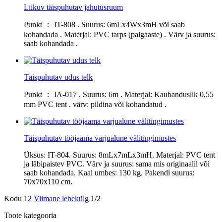
Liikuv täispuhutav jahutusruum
Punkt ： IT-808 . Suurus: 6mLx4Wx3mH või saab
kohandada . Materjal: PVC tarps (palgaaste) . Värv ja suurus:
saab kohandada .
Täispuhutav udus telk
Punkt ： IA-017 . Suurus: 6m . Materjal: Kaubanduslik 0,55
mm PVC tent . värv: pildina või kohandatud .
Täispuhutav tööjaama varjualune välitingimustes
Üksus: IT-804. Suurus: 8mLx7mLx3mH. Materjal: PVC tent
ja läbipaistev PVC. Värv ja suurus: sama mis originaalil või
saab kohandada. Kaal umbes: 130 kg. Pakendi suurus:
70x70x110 cm.
Kodu
1
2
Viimane lehekülg
1/2
Toote kategooria