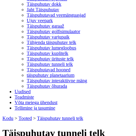
Täispuhutav dokk
Jaht Täispuhutav
Täispuhutavad veemänguasjad
Ujuv veepark
Täispuhutav garaaž
Täispuhutav golfisimulaator
Täispuhutav varjupaik
Tühjenda täispuhutav telk
Täispuhutav lumegloobus
Täispuhutav kuplitelk
Täispuhutav ürituste telk
Täispuhutav tunneli telk
Täispuhutavad hooned
täispuhutav planetaarium
Täispuhutav interaktiivne mäng
Täispuhutav õhurada
Uudised
Teadmiste
Võta meiega ühendust
Tellimine ja tasumine
Kodu
>
Tooted
>
Täispuhutav tunneli telk
Täispuhutav tunneli telk