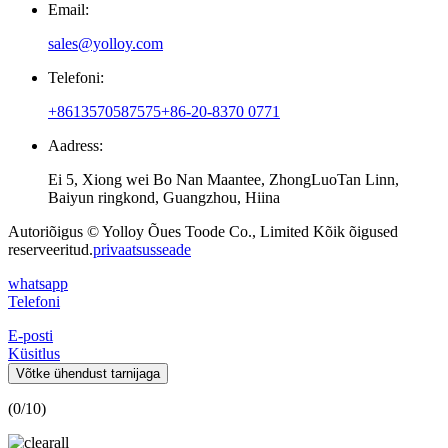
Email:
sales@yolloy.com
Telefoni:
+8613570587575
+86-20-8370 0771
Aadress:
Ei 5, Xiong wei Bo Nan Maantee, ZhongLuoTan Linn,
Baiyun ringkond, Guangzhou, Hiina
Autoriõigus © Yolloy Õues Toode Co., Limited Kõik õigused
reserveeritud.
privaatsusseade
whatsapp
Telefoni
E-posti
Küsitlus
Võtke ühendust tarnijaga
(
0
/10)