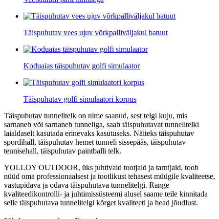
Täispuhutav vees ujuv võrkpalliväljakul batuut
Koduaias täispuhutav golfi simulaator
Täispuhutav golfi simulaatori korpus
Täispuhutav tunnelitelk on nime saanud, sest telgi kuju, mis
sarnaneb või sarnaneb tunneliga, saab täispuhutavat tunnelitelki
laialdaselt kasutada erinevaks kasutuseks. Näiteks täispuhutav
spordihall, täispuhutav hemet tunneli sissepääs, täispuhutav
tennisehall, täispuhutav paintballi telk.
YOLLOY OUTDOOR, üks juhtivaid tootjaid ja tarnijaid, toob
nüüd oma professionaalsest ja tootlikust tehasest müügile kvaliteetse,
vastupidava ja odava täispuhutava tunnelitelgi. Range
kvaliteedikontrolli- ja juhtimissüsteemi alusel saame teile kinnitada
selle täispuhutava tunnelitelgi kõrget kvaliteeti ja head jõudlust.