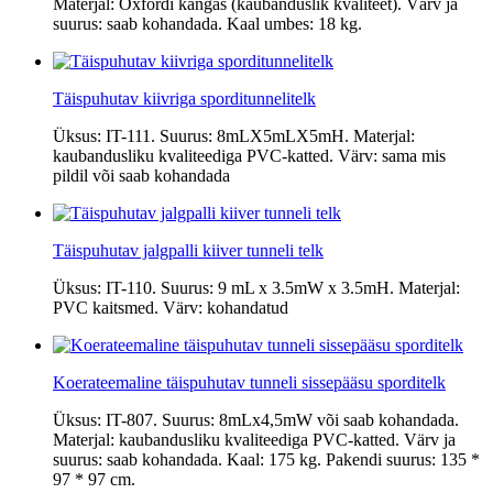
Materjal: Oxfordi kangas (kaubanduslik kvaliteet). Värv ja
suurus: saab kohandada. Kaal umbes: 18 kg.
Täispuhutav kiivriga sporditunnelitelk
Üksus: IT-111. Suurus: 8mLX5mLX5mH. Materjal:
kaubandusliku kvaliteediga PVC-katted. Värv: sama mis
pildil või saab kohandada
Täispuhutav jalgpalli kiiver tunneli telk
Üksus: IT-110. Suurus: 9 mL x 3.5mW x 3.5mH. Materjal:
PVC kaitsmed. Värv: kohandatud
Koerateemaline täispuhutav tunneli sissepääsu sporditelk
Üksus: IT-807. Suurus: 8mLx4,5mW või saab kohandada.
Materjal: kaubandusliku kvaliteediga PVC-katted. Värv ja
suurus: saab kohandada. Kaal: 175 kg. Pakendi suurus: 135 *
97 * 97 cm.