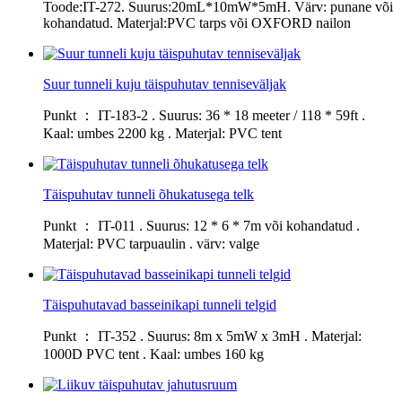
Toode:IT-272. Suurus:20mL*10mW*5mH. Värv: punane või
kohandatud. Materjal:PVC tarps või OXFORD nailon
Suur tunneli kuju täispuhutav tenniseväljak
Punkt ： IT-183-2 . Suurus: 36 * 18 meeter / 118 * 59ft .
Kaal: umbes 2200 kg . Materjal: PVC tent
Täispuhutav tunneli õhukatusega telk
Punkt ： IT-011 . Suurus: 12 * 6 * 7m või kohandatud .
Materjal: PVC tarpuaulin . värv: valge
Täispuhutavad basseinikapi tunneli telgid
Punkt ： IT-352 . Suurus: 8m x 5mW x 3mH . Materjal:
1000D PVC tent . Kaal: umbes 160 kg