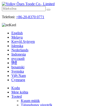
Telefoni:
+86-20-8370 0771
Keel
English
Melayu
Kreyòl Ayisyen
íslenska
Nederlands
Indonesia
русский
हिंदी
bosanski
Svenska
Việt Nam
Cymraeg
Kodu
Meie kohta
Tooted
Kuum müük
Täispuhutav ujuvtelk